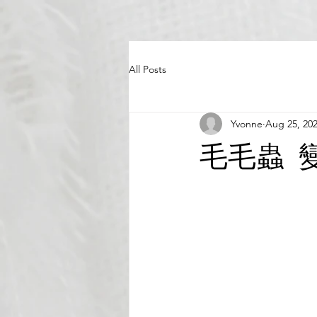
All Posts
Yvonne
Aug 25, 20
毛毛蟲 