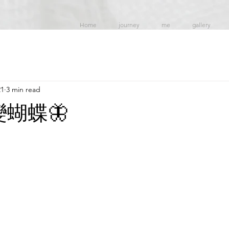
Home
journey
me
gallery
21
3 min read
變蝴蝶🦋