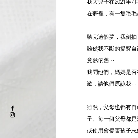
我大兒子在2021年7
在夢裡，有一隻毛毛
聽完這個夢，我倒抽
雖然我不斷的提醒自
竟然依舊⋯
我問他們，媽媽是否
歉，請他們原諒我⋯
雖然，父母也都有自
子。每一個父母都是
或使用會傷害孩子志