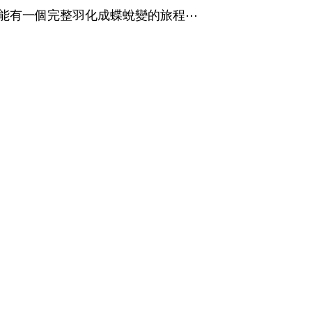
能有一個完整羽化成蝶蛻變的旅程⋯