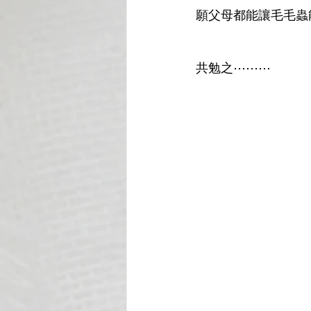
願父母都能讓毛毛蟲
共勉之⋯⋯⋯